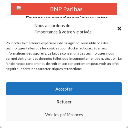
«
Encore un grand merci pour votre
prestation d’hier, nous n’aurions pas eu de
Nous accordons de
retours aussi positifs sans vous !!
»
l'importance à votre vie privée
Guillaume P., Coach Change Ways of
Working, BNP Paribas BDDF
Pour offrir la meilleure expérience de navigation, nous utilisons des
technologies telles que les cookies pour stocker et/ou accéder aux
informations des appareils. Le fait de consentir à ces technologies nous
permet de traiter des données telles que le comportement de navigation. Le
fait de ne pas consentir ou de retirer son consentement peut avoir un effet
négatif sur certaines caractéristiques et fonctions.
«
Merci !
»
Quentin P., Chargé d'Affaires publiques,
Croix-Rouge française
Accepter
Refuser
Voir les préférences
«
Je tenais à vous remercier pour votre
disponibilité, réactivité et la réussite de