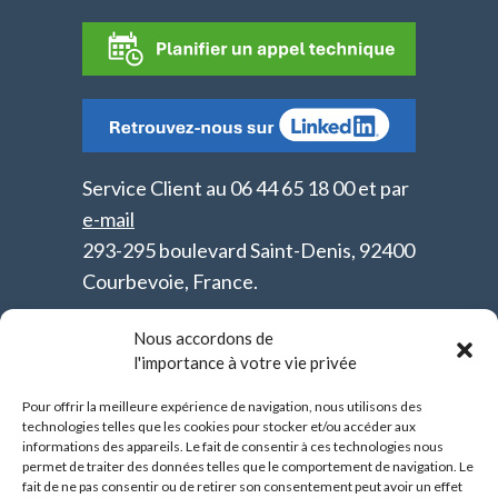
Service Client au 06 44 65 18 00 et par
e-mail
293-295 boulevard Saint-Denis, 92400
Courbevoie, France.
Conditions générales de vente
Nous accordons de
l'importance à votre vie privée
(PDF)
Pour offrir la meilleure expérience de navigation, nous utilisons des
Anjali MVP SAS - R.C.S. 817 804 586
technologies telles que les cookies pour stocker et/ou accéder aux
informations des appareils. Le fait de consentir à ces technologies nous
Nanterre - SIRET 81780458600052
permet de traiter des données telles que le comportement de navigation. Le
fait de ne pas consentir ou de retirer son consentement peut avoir un effet