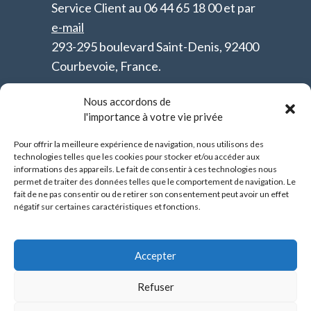
Service Client au 06 44 65 18 00 et par
e-mail
293-295 boulevard Saint-Denis, 92400
Courbevoie, France.
Conditions générales de vente
Nous accordons de
l'importance à votre vie privée
(PDF)
Pour offrir la meilleure expérience de navigation, nous utilisons des
Anjali MVP SAS - R.C.S. 817 804 586
technologies telles que les cookies pour stocker et/ou accéder aux
informations des appareils. Le fait de consentir à ces technologies nous
Nanterre - SIRET 81780458600052
permet de traiter des données telles que le comportement de navigation. Le
fait de ne pas consentir ou de retirer son consentement peut avoir un effet
Suivez-nous sur les réseaux sociaux :
négatif sur certaines caractéristiques et fonctions.
Facebook
|
LinkedIn
Partenaires :
Event Way
|
Nouvel Hay
|
Accepter
Yattamedias
Refuser