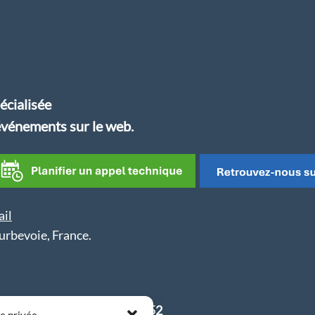
écialisée
d'événements sur le web.
ail
rbevoie, France.
terre - SIRET 81780458600052